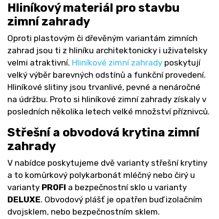
Hliníkový materiál pro stavbu
zimní zahrady
Oproti plastovým či dřevěným variantám zimních
zahrad jsou ti z hliníku architektonicky i uživatelsky
velmi atraktivní.
Hliníkové zimní zahrady
poskytují
velký výběr barevných odstínů a funkční provedení.
Hliníkové slitiny jsou trvanlivé, pevné a nenáročné
na údržbu. Proto si hliníkové zimní zahrady získaly v
posledních několika letech velké množství příznivců.
Střešní a obvodová krytina zimní
zahrady
V nabídce poskytujeme dvě varianty střešní krytiny
a to komůrkový polykarbonát mléčný nebo čirý u
varianty
PROFI
a bezpečnostní sklo u varianty
DELUXE
. Obvodový plášť je opatřen buď izolačním
dvojsklem, nebo bezpečnostním sklem.