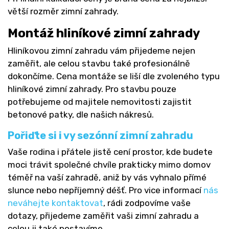
větší rozměr zimní zahrady.
Montáž hliníkové zimní zahrady
Hliníkovou zimní zahradu vám přijedeme nejen
zaměřit, ale celou stavbu také profesionálně
dokončíme. Cena montáže se liší dle zvoleného typu
hliníkové zimní zahrady. Pro stavbu pouze
potřebujeme od majitele nemovitosti zajistit
betonové patky, dle našich nákresů.
Pořiďte si i vy sezónní zimní zahradu
Vaše rodina i přátele jistě cení prostor, kde budete
moci trávit společné chvíle prakticky mimo domov
téměř na vaší zahradě, aniž by vás vyhnalo přímé
slunce nebo nepříjemný déšť. Pro vice informací
nás
neváhejte kontaktovat
, rádi zodpovíme vaše
dotazy, přijedeme zaměřit vaši zimní zahradu a
celou ji také postavíme.