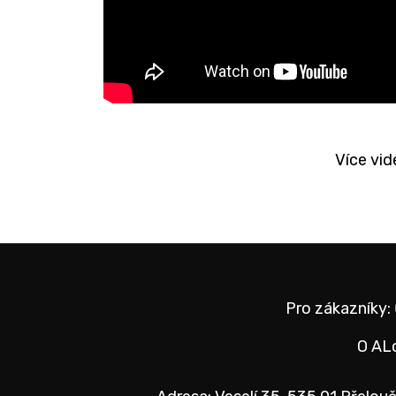
Více vi
Pro zákazníky:
O AL