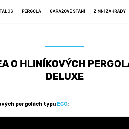
TALOG
PERGOLA
GARÁŽOVÉ STÁNÍ
ZIMNÍ ZAHRADY
EA O HLINÍKOVÝCH PERGOLÁ
DELUXE
kových pergolách typu
ECO
: