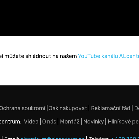
deí můžete shlédnout na našem
YouTube kanálu ALcentr
Ochrana soukromí
|
Jak nakupovat
|
Reklamační řád
|
D
centrum:
Videa
|
O nás
|
Montáž
|
Novinky
|
Hliníkové pe