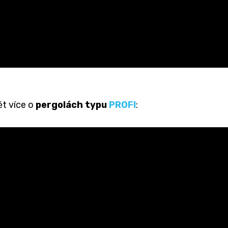
ět více o
pergolách typu
PROFI
: