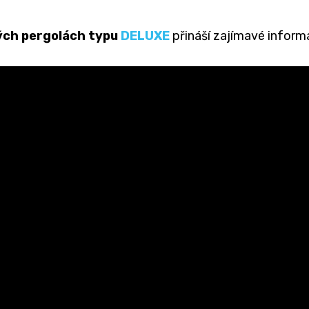
ých pergolách typu
DELUXE
přináší zajímavé inform