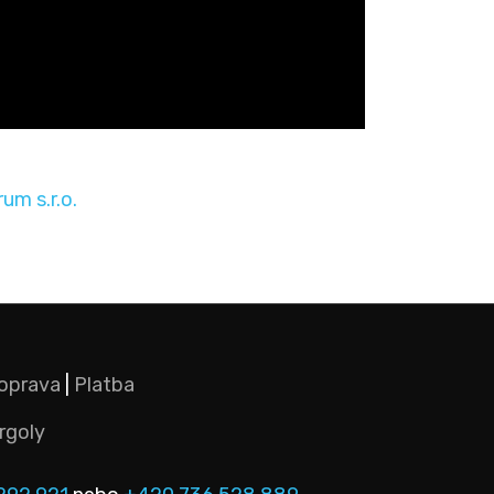
um s.r.o.
oprava
|
Platba
rgoly