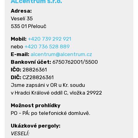
ALcentrum
s.r.o.
Adresa:
Veselí 35
535 01 Přelouč
Mobil:
+420 739 292 921
nebo
+420 736 528 889
E-mail:
alcentrum@alcentrum.cz
Bankovní účet:
6750762001/5500
IČO:
28826361
DIČ:
CZ28826361
Jsme zapsáni v OR u Kr. soudu
v Hradci Králové oddíl C, vložka 29922
Možnost prohlídky
PO - PÁ: po telefonické domluvě.
Ukázkové pergoly:
VESELÍ: