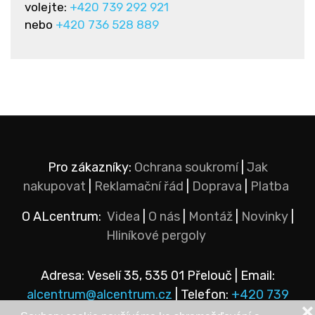
volejte:
+420 739 292 921
nebo
+420 736 528 889
Pro zákazníky:
Ochrana soukromí
|
Jak
nakupovat
|
Reklamační řád
|
Doprava
|
Platba
O ALcentrum:
Videa
|
O nás
|
Montáž
|
Novinky
|
Hliníkové pergoly
Adresa: Veselí 35, 535 01 Přelouč | Email:
alcentrum@alcentrum.cz
| Telefon:
+420 739
❌
292 921
nebo
+420 736 528 889