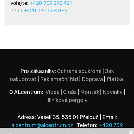
volejte:
+420 739 292 921
nebo
+420 736 528 889
Pro zákazníky:
Ochrana soukromí
|
Jak
nakupovat
|
Reklamační řád
|
Doprava
|
Platba
O ALcentrum:
Videa
|
O nás
|
Montáž
|
Novinky
|
Hliníkové pergoly
Adresa: Veselí 35, 535 01 Přelouč | Email:
alcentrum@alcentrum.cz
| Telefon:
+420 739
❌
292 921
nebo
+420 736 528 889