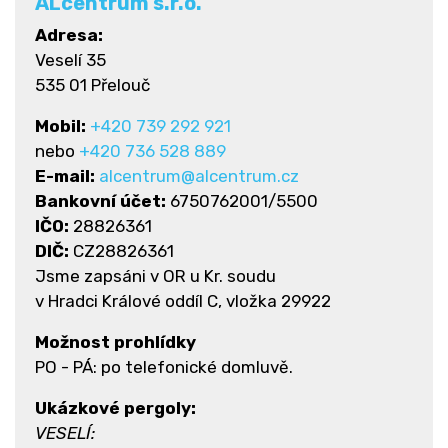
ALcentrum
s.r.o.
Adresa:
Veselí 35
535 01 Přelouč
Mobil:
+420 739 292 921
nebo
+420 736 528 889
E-mail:
alcentrum@alcentrum.cz
Bankovní účet:
6750762001/5500
IČO:
28826361
DIČ:
CZ28826361
Jsme zapsáni v OR u Kr. soudu
v Hradci Králové oddíl C, vložka 29922
Možnost prohlídky
PO - PÁ: po telefonické domluvě.
Ukázkové pergoly:
VESELÍ: