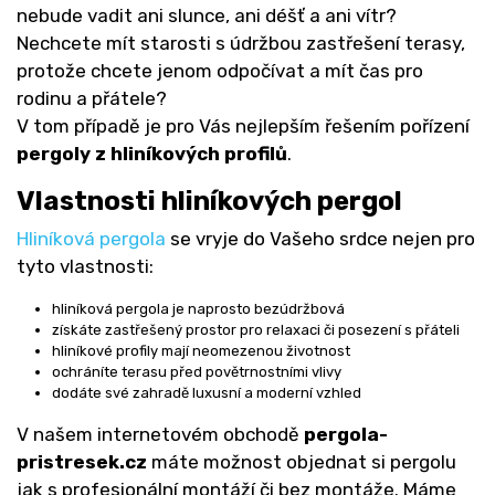
nebude vadit ani slunce, ani déšť a ani vítr?
Nechcete mít starosti s údržbou zastřešení terasy,
protože chcete jenom odpočívat a mít čas pro
rodinu a přátele?
V tom případě je pro Vás nejlepším řešením pořízení
pergoly z hliníkových profilů
.
Vlastnosti hliníkových pergol
Hliníková pergola
se vryje do Vašeho srdce nejen pro
tyto vlastnosti:
hliníková pergola je naprosto bezúdržbová
získáte zastřešený prostor pro relaxaci či posezení s přáteli
hliníkové profily mají neomezenou životnost
ochráníte terasu před povětrnostními vlivy
dodáte své zahradě luxusní a moderní vzhled
V našem internetovém obchodě
pergola-
pristresek.cz
máte možnost objednat si pergolu
jak s profesionální montáží či bez montáže. Máme