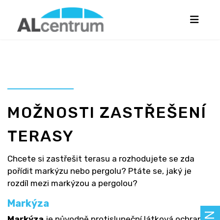
MOŽNOSTI ZASTŘEŠENÍ
TERASY
Chcete si zastřešit terasu a rozhodujete se zda
pořídit markýzu nebo pergolu? Ptáte se, jaký je
rozdíl mezi markýzou a pergolou?
Markýza
Markýza
je původně protisluneční látková ochrana,