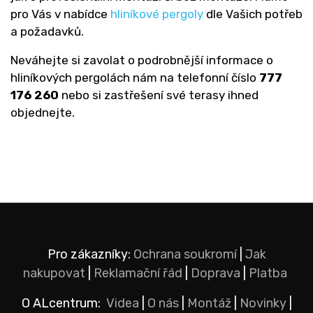
pro Vás v nabídce
hliníkové pergoly
dle Vašich potřeb
a požadavků.
Neváhejte si zavolat o podrobnější informace o
hliníkových pergolách nám na telefonní číslo
777
176 260
nebo si zastřešení své terasy ihned
objednejte.
Pro zákazníky:
Ochrana soukromí
|
Jak
nakupovat
|
Reklamační řád
|
Doprava
|
Platba
O ALcentrum:
Videa
|
O nás
|
Montáž
|
Novinky
|