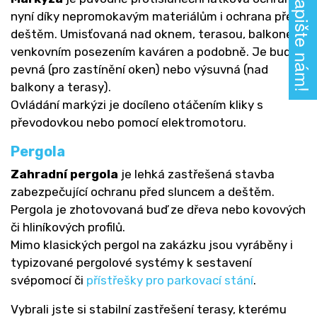
Napište nám!
nyní díky nepromokavým materiálům i ochrana před
deštěm. Umisťovaná nad oknem, terasou, balkonem,
venkovním posezením kaváren a podobně. Je buď
pevná (pro zastínění oken) nebo výsuvná (nad
balkony a terasy).
Ovládání markýzi je docíleno otáčením kliky s
převodovkou nebo pomocí elektromotoru.
Pergola
Zahradní pergola
je lehká zastřešená stavba
zabezpečující ochranu před sluncem a deštěm.
Pergola je zhotovovaná buď ze dřeva nebo kovových
či hliníkových profilů.
Mimo klasických pergol na zakázku jsou vyráběny i
typizované pergolové systémy k sestavení
svépomocí či
přístřešky pro parkovací stání
.
Vybrali jste si stabilní zastřešení terasy, kterému