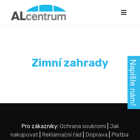
Zimní zahrady
Napište nám!
Pro zákazníky:
Ochrana soukromí
|
Jak
nakupovat
|
Reklamační řád
|
Doprava
|
Platba