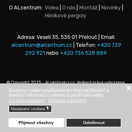
O ALcentrum:
Videa
|
O nás
|
Montáž
|
Novinky
|
Hliníkové pergoly
Adresa: Veselí 35, 535 01 Přelouč | Email:
alcentrum@alcentrum.cz
| Telefon:
+420 739
292 921
nebo
+420 736 528 889
© Copyright 2025 - ALcentrum s.r.o. Veškerá práva vyhrazena.
❌
Tento web vytvořila
StaWEBnice
.
Soubory cookie používáme ke shromažďování a
analýze informací o výkonu a používání webu.
Co jsou cookies?
Ochrana soukromí
Nastavení cookies
◮
Přijmout všechny
Odmítnout