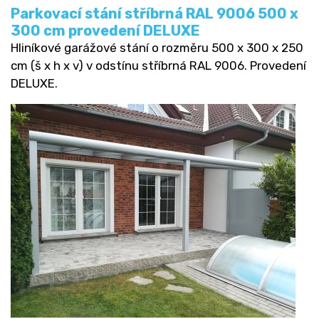
Parkovací stání stříbrná RAL 9006 500 x
300 cm provedení DELUXE
Hliníkové garážové stání o rozměru 500 x 300 x 250
cm (š x h x v) v odstínu stříbrná RAL 9006. Provedení
DELUXE.