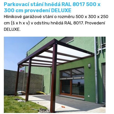
Parkovací stání hnědá RAL 8017 500 x
300 cm provedení DELUXE
Hliníkové garážové stání o rozměru 500 x 300 x 250
cm (š x h x v) v odstínu hnědá RAL 8017. Provedení
DELUXE.