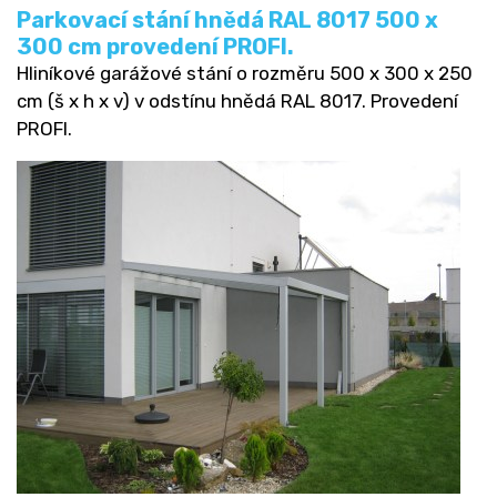
Parkovací stání hnědá RAL 8017 500 x
300 cm provedení PROFI.
Hliníkové garážové stání o rozměru 500 x 300 x 250
cm (š x h x v) v odstínu hnědá RAL 8017. Provedení
PROFI.