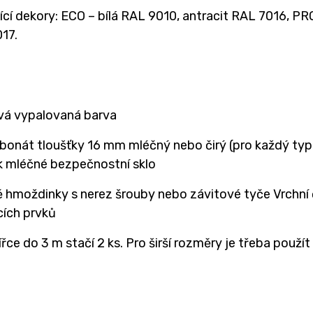
cí dekory: ECO – bílá RAL 9010, antracit RAL 7016, PR
17.
á vypalovaná barva
bonát tloušťky 16 mm mléčný nebo čirý (pro každý typ 
ek mléčné bezpečnostní sklo
ě hmoždinky s nerez šrouby nebo závitové tyče Vrchní
cích prvků
řce do 3 m stačí 2 ks. Pro širší rozměry je třeba použít