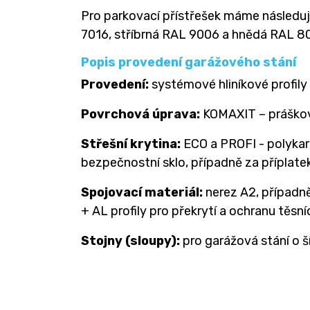
Pro parkovací přístřešek máme následují
7016, stříbrná RAL 9006 a hnědá RAL 80
Popis provedení garážového stání
Provedení:
systémové hliníkové profily
Povrchová úprava:
KOMAXIT – práškov
Střešní krytina:
ECO a PROFI - polykar
bezpečnostní sklo, případně za příplat
Spojovací materiál:
nerez A2, případn
+ AL profily pro překrytí a ochranu těsní
Stojny (sloupy):
pro garážová stání o ší