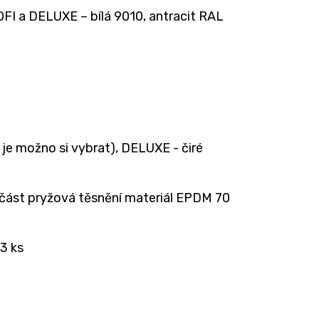
OFI a DELUXE – bílá 9010, antracit RAL
je možno si vybrat), DELUXE - čiré
 část pryžová těsnění materiál EPDM 70
 3 ks