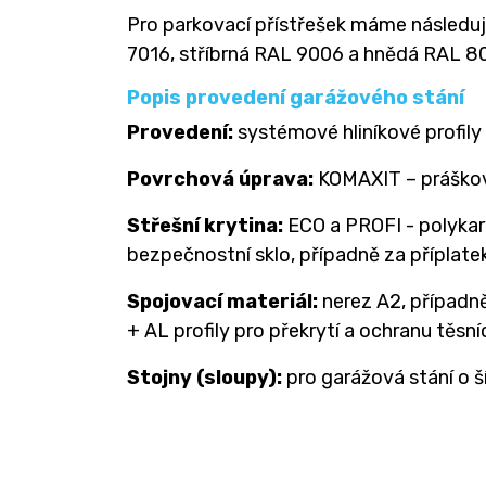
Pro parkovací přístřešek máme následují
7016, stříbrná RAL 9006 a hnědá RAL 80
Popis provedení garážového stání
Provedení:
systémové hliníkové profily
Povrchová úprava:
KOMAXIT – práškov
Střešní krytina:
ECO a PROFI - polykar
bezpečnostní sklo, případně za příplat
Spojovací materiál:
nerez A2, případn
+ AL profily pro překrytí a ochranu těsní
Stojny (sloupy):
pro garážová stání o ší