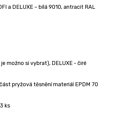
OFI a DELUXE – bílá 9010, antracit RAL
je možno si vybrat), DELUXE - čiré
 část pryžová těsnění materiál EPDM 70
 3 ks