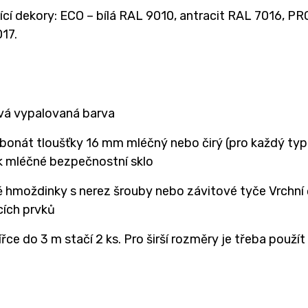
cí dekory: ECO – bílá RAL 9010, antracit RAL 7016, PR
17.
á vypalovaná barva
bonát tloušťky 16 mm mléčný nebo čirý (pro každý typ 
ek mléčné bezpečnostní sklo
ě hmoždinky s nerez šrouby nebo závitové tyče Vrchní
cích prvků
řce do 3 m stačí 2 ks. Pro širší rozměry je třeba použít