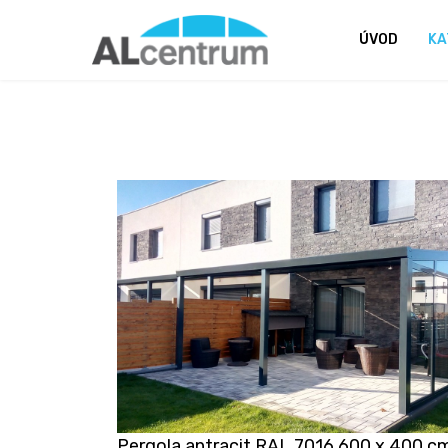
ÚVOD
KA
Pergola antracit RAL 7016 600 x 400 c