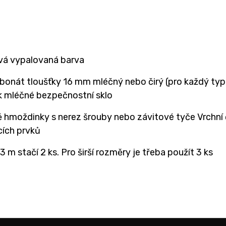
á vypalovaná barva
bonát tloušťky 16 mm mléčný nebo čirý (pro každý typ 
ek mléčné bezpečnostní sklo
ě hmoždinky s nerez šrouby nebo závitové tyče Vrchní
cích prvků
3 m stačí 2 ks. Pro širší rozměry je třeba použít 3 ks