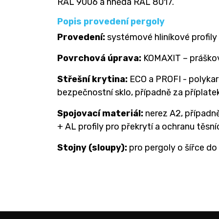
RAL 9006 a hnědá RAL 8017.
Popis provedení pergoly
Provedení:
systémové hliníkové profily
Povrchová úprava:
KOMAXIT – práškov
Střešní krytina:
ECO a PROFI - polykar
bezpečnostní sklo, případně za příplat
Spojovací materiál:
nerez A2, případn
+ AL profily pro překrytí a ochranu těsní
Stojny (sloupy):
pro pergoly o šířce do 