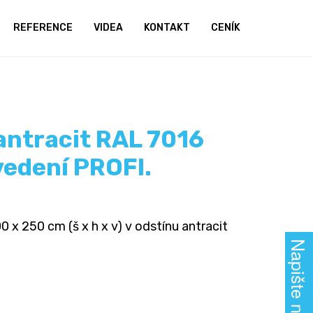
REFERENCE
VIDEA
KONTAKT
CENÍK
 antracit RAL 7016
vedení PROFI.
 x 250 cm (š x h x v) v odstínu antracit
Napište nám!