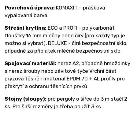
Povrchová úprava:
KOMAXIT – prášková
vypalovaná barva
Střešní krytina:
ECO a PROFI - polykarbonát
tloušťky 16 mm mléčný nebo čirý (pro každý typ je
možno si vybrat), DELUXE - čiré bezpečnostní sklo,
případně za příplatek mléčné bezpečnostní sklo
Spojovací materiál:
nerez A2, případně hmoždinky
s nerez šrouby nebo závitové tyče Vrchní část
pryžová těsnění materiál EPDM 70 + AL profily pro
překrytí a ochranu těsnících prvků
Stojny (sloupy):
pro pergoly o šířce do 3 m stačí 2
ks. Pro širší rozměry je třeba použít 3 ks