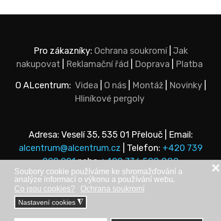
Pro zákazníky:
Ochrana soukromí
|
Jak
nakupovat
|
Reklamační řád
|
Doprava
|
Platba
O ALcentrum:
Videa
|
O nás
|
Montáž
|
Novinky
|
Hliníkové pergoly
Adresa: Veselí 35, 535 01 Přelouč | Email:
alcentrum@alcentrum.cz
| Telefon:
+420 739
292 921
nebo
+420 736 528 889
❌
Soubory cookie používáme ke shromažďování a
analýze informací o výkonu a používání webu.
Co jsou cookies?
Ochrana soukromí
Nastavení cookies
◮
© Copyright 2025 - ALcentrum s.r.o. Veškerá práva vyhrazena.