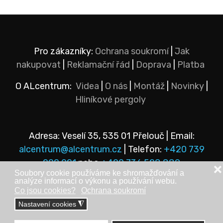
Pro zákazníky:
Ochrana soukromí
|
Jak
nakupovat
|
Reklamační řád
|
Doprava
|
Platba
O ALcentrum:
Videa
|
O nás
|
Montáž
|
Novinky
|
Hliníkové pergoly
Adresa: Veselí 35, 535 01 Přelouč | Email:
alcentrum@alcentrum.cz
| Telefon:
+420 739
292 921
nebo
+420 736 528 889
❌
Soubory cookie používáme ke shromažďování a
analýze informací o výkonu a používání webu.
Co jsou cookies?
Ochrana soukromí
Nastavení cookies
◮
© Copyright 2025 - ALcentrum s.r.o. Veškerá práva vyhrazena.