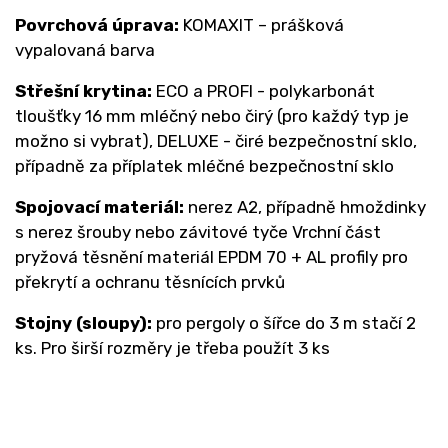
Povrchová úprava:
KOMAXIT – prášková
vypalovaná barva
Střešní krytina:
ECO a PROFI - polykarbonát
tloušťky 16 mm mléčný nebo čirý (pro každý typ je
možno si vybrat), DELUXE - čiré bezpečnostní sklo,
případně za příplatek mléčné bezpečnostní sklo
Spojovací materiál:
nerez A2, případně hmoždinky
s nerez šrouby nebo závitové tyče Vrchní část
pryžová těsnění materiál EPDM 70 + AL profily pro
překrytí a ochranu těsnících prvků
Stojny (sloupy):
pro pergoly o šířce do 3 m stačí 2
ks. Pro širší rozměry je třeba použít 3 ks