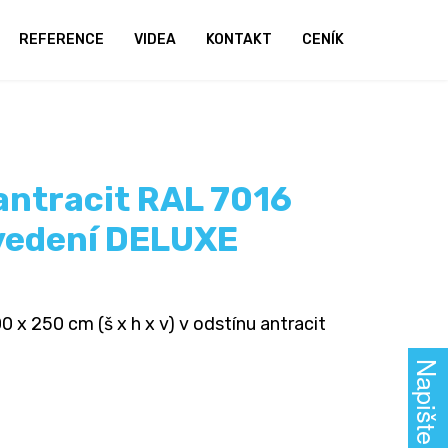
REFERENCE
VIDEA
KONTAKT
CENÍK
 antracit RAL 7016
vedení DELUXE
 x 250 cm (š x h x v) v odstínu antracit
Napište nám!