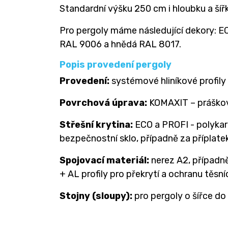
Standardní výšku 250 cm i hloubku a šířk
Pro pergoly máme následující dekory: EC
RAL 9006 a hnědá RAL 8017.
Popis provedení pergoly
Provedení:
systémové hliníkové profily
Povrchová úprava:
KOMAXIT – práškov
Střešní krytina:
ECO a PROFI - polykar
bezpečnostní sklo, případně za příplat
Spojovací materiál:
nerez A2, případn
+ AL profily pro překrytí a ochranu těsní
Stojny (sloupy):
pro pergoly o šířce do 