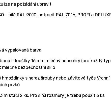
u lze na požádání upravit.
O – bílá RAL 9010, antracit RAL 7016, PROFI a DELUXE –
á vypalovaná barva
bonát tloušťky 16 mm mléčný nebo čirý (pro každý typ 
ek mléčné bezpečnostní sklo
ě hmoždinky s nerez šrouby nebo závitové tyče Vrchní
cích prvků
3 m stačí 2 ks. Pro širší rozměry je třeba použít 3 ks