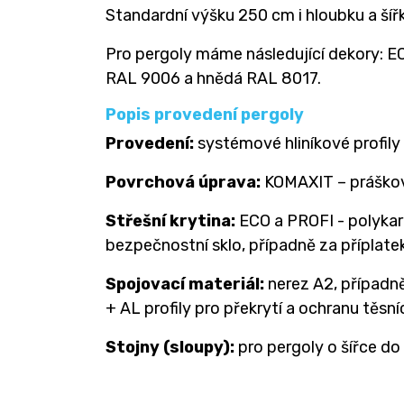
Standardní výšku 250 cm i hloubku a šířk
Pro pergoly máme následující dekory: EC
RAL 9006 a hnědá RAL 8017.
Popis provedení pergoly
Provedení:
systémové hliníkové profily
Povrchová úprava:
KOMAXIT – práškov
Střešní krytina:
ECO a PROFI - polykar
bezpečnostní sklo, případně za příplat
Spojovací materiál:
nerez A2, případn
+ AL profily pro překrytí a ochranu těsní
Stojny (sloupy):
pro pergoly o šířce do 