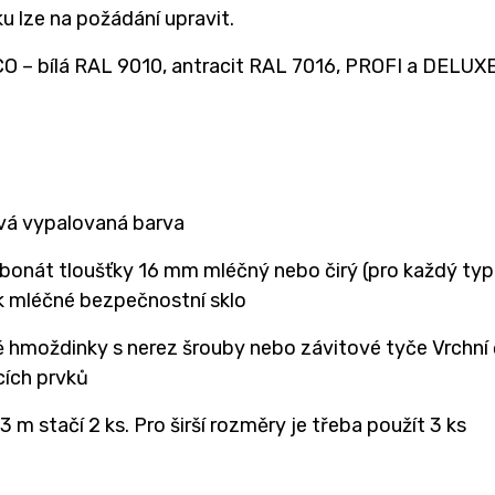
u lze na požádání upravit.
O – bílá RAL 9010, antracit RAL 7016, PROFI a DELUXE –
á vypalovaná barva
bonát tloušťky 16 mm mléčný nebo čirý (pro každý typ 
ek mléčné bezpečnostní sklo
ě hmoždinky s nerez šrouby nebo závitové tyče Vrchní
cích prvků
3 m stačí 2 ks. Pro širší rozměry je třeba použít 3 ks