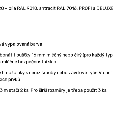
O – bílá RAL 9010, antracit RAL 7016, PROFI a DELUXE –
á vypalovaná barva
bonát tloušťky 16 mm mléčný nebo čirý (pro každý typ 
ek mléčné bezpečnostní sklo
ě hmoždinky s nerez šrouby nebo závitové tyče Vrchní
cích prvků
3 m stačí 2 ks. Pro širší rozměry je třeba použít 3 ks