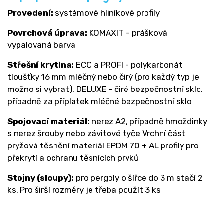
Provedení:
systémové hliníkové profily
Povrchová úprava:
KOMAXIT – prášková
vypalovaná barva
Střešní krytina:
ECO a PROFI - polykarbonát
tloušťky 16 mm mléčný nebo čirý (pro každý typ je
možno si vybrat), DELUXE - čiré bezpečnostní sklo,
případně za příplatek mléčné bezpečnostní sklo
Spojovací materiál:
nerez A2, případně hmoždinky
s nerez šrouby nebo závitové tyče Vrchní část
pryžová těsnění materiál EPDM 70 + AL profily pro
překrytí a ochranu těsnících prvků
Stojny (sloupy):
pro pergoly o šířce do 3 m stačí 2
ks. Pro širší rozměry je třeba použít 3 ks