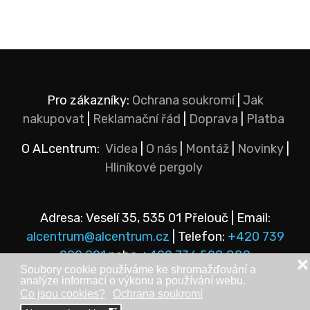
Pro zákazníky:
Ochrana soukromí
|
Jak
nakupovat
|
Reklamační řád
|
Doprava
|
Platba
O ALcentrum:
Videa
|
O nás
|
Montáž
|
Novinky
|
Hliníkové pergoly
Adresa: Veselí 35, 535 01 Přelouč | Email:
alcentrum@alcentrum.cz
| Telefon:
+420 739
292 921
nebo
+420 736 528 889
❌
Soubory cookie používáme ke shromažďování a
analýze informací o výkonu a používání webu.
Co jsou cookies?
Ochrana soukromí