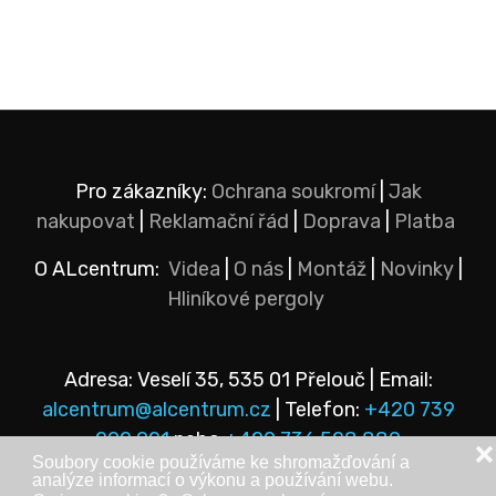
Pro zákazníky:
Ochrana soukromí
|
Jak
nakupovat
|
Reklamační řád
|
Doprava
|
Platba
O ALcentrum:
Videa
|
O nás
|
Montáž
|
Novinky
|
Hliníkové pergoly
Adresa: Veselí 35, 535 01 Přelouč | Email:
alcentrum@alcentrum.cz
| Telefon:
+420 739
292 921
nebo
+420 736 528 889
❌
Soubory cookie používáme ke shromažďování a
analýze informací o výkonu a používání webu.