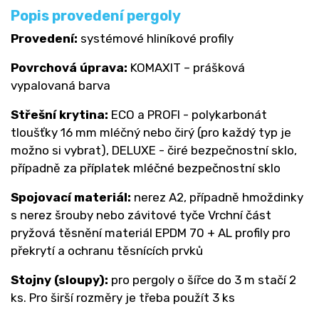
Popis provedení pergoly
Provedení:
systémové hliníkové profily
Povrchová úprava:
KOMAXIT – prášková
vypalovaná barva
Střešní krytina:
ECO a PROFI - polykarbonát
tloušťky 16 mm mléčný nebo čirý (pro každý typ je
možno si vybrat), DELUXE - čiré bezpečnostní sklo,
případně za příplatek mléčné bezpečnostní sklo
Spojovací materiál:
nerez A2, případně hmoždinky
s nerez šrouby nebo závitové tyče Vrchní část
pryžová těsnění materiál EPDM 70 + AL profily pro
překrytí a ochranu těsnících prvků
Stojny (sloupy):
pro pergoly o šířce do 3 m stačí 2
ks. Pro širší rozměry je třeba použít 3 ks