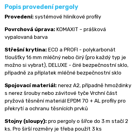
Popis provedení pergoly
Provedení:
systémové hliníkové profily
Povrchová úprava:
KOMAXIT – prášková
vypalovaná barva
Střešní krytina:
ECO a PROFI - polykarbonát
tloušťky 16 mm mléčný nebo čirý (pro každý typ je
možno si vybrat), DELUXE - čiré bezpečnostní sklo,
případně za příplatek mléčné bezpečnostní sklo
Spojovací materiál:
nerez A2, případně hmoždinky
s nerez šrouby nebo závitové tyče Vrchní část
pryžová těsnění materiál EPDM 70 + AL profily pro
překrytí a ochranu těsnících prvků
Stojny (sloupy):
pro pergoly o šířce do 3 m stačí 2
ks. Pro širší rozměry je třeba použít 3 ks