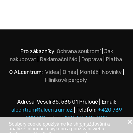
Pro zákazníky:
Ochrana soukromí
|
Jak
nakupovat
|
Reklamační řád
|
Doprava
|
Platba
O ALcentrum:
Videa
|
O nás
|
Montáž
|
Novinky
|
Hliníkové pergoly
Adresa: Veselí 35, 535 01 Přelouč | Email:
alcentrum@alcentrum.cz
| Telefon:
+420 739
292 921
nebo
+420 736 528 889
❌
Soubory cookie používáme ke shromažďování a
analýze informací o výkonu a používání webu.