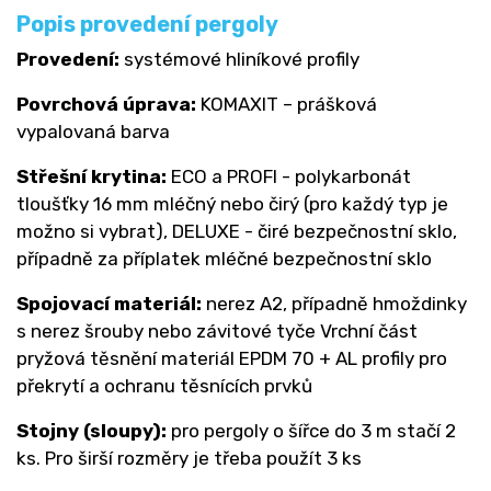
Popis provedení pergoly
Provedení:
systémové hliníkové profily
Povrchová úprava:
KOMAXIT – prášková
vypalovaná barva
Střešní krytina:
ECO a PROFI - polykarbonát
tloušťky 16 mm mléčný nebo čirý (pro každý typ je
možno si vybrat), DELUXE - čiré bezpečnostní sklo,
případně za příplatek mléčné bezpečnostní sklo
Spojovací materiál:
nerez A2, případně hmoždinky
s nerez šrouby nebo závitové tyče Vrchní část
pryžová těsnění materiál EPDM 70 + AL profily pro
překrytí a ochranu těsnících prvků
Stojny (sloupy):
pro pergoly o šířce do 3 m stačí 2
ks. Pro širší rozměry je třeba použít 3 ks