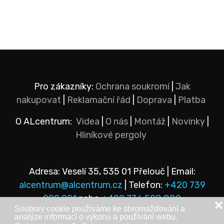
Pro zákazníky:
Ochrana soukromí
|
Jak
nakupovat
|
Reklamační řád
|
Doprava
|
Platba
O ALcentrum:
Videa
|
O nás
|
Montáž
|
Novinky
|
Hliníkové pergoly
Adresa: Veselí 35, 535 01 Přelouč | Email:
alcentrum@alcentrum.cz
| Telefon:
+420 739
292 921
nebo
+420 736 528 889
❌
Soubory cookie používáme ke shromažďování a
analýze informací o výkonu a používání webu.