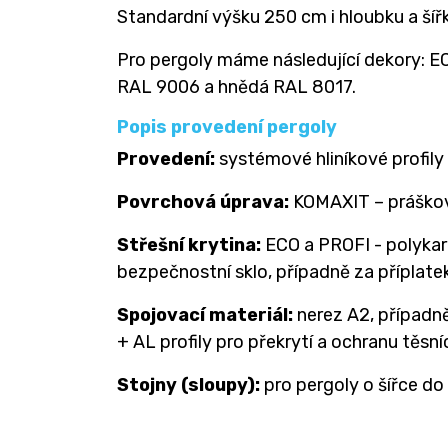
Standardní výšku 250 cm i hloubku a šířk
Pro pergoly máme následující dekory: EC
RAL 9006 a hnědá RAL 8017.
Popis provedení pergoly
Provedení:
systémové hliníkové profily
Povrchová úprava:
KOMAXIT – práškov
Střešní krytina:
ECO a PROFI - polykar
bezpečnostní sklo, případně za příplat
Spojovací materiál:
nerez A2, případn
+ AL profily pro překrytí a ochranu těsní
Stojny (sloupy):
pro pergoly o šířce do 