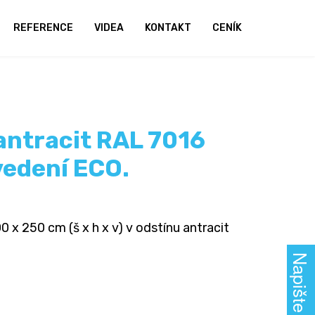
REFERENCE
VIDEA
KONTAKT
CENÍK
 antracit RAL 7016
vedení ECO.
 x 250 cm (š x h x v) v odstínu antracit
Napište nám!