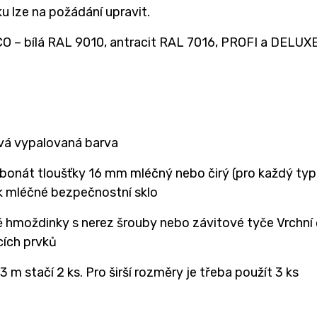
u lze na požádání upravit.
O – bílá RAL 9010, antracit RAL 7016, PROFI a DELUXE –
á vypalovaná barva
bonát tloušťky 16 mm mléčný nebo čirý (pro každý typ 
ek mléčné bezpečnostní sklo
ě hmoždinky s nerez šrouby nebo závitové tyče Vrchní
cích prvků
3 m stačí 2 ks. Pro širší rozměry je třeba použít 3 ks