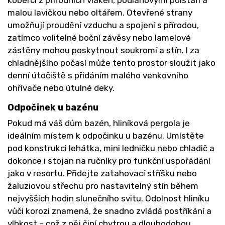
koberci z přírodních vláken, podlahovými polštáři a
malou lavičkou nebo oltářem. Otevřené strany
umožňují proudění vzduchu a spojení s přírodou,
zatímco volitelné boční závěsy nebo lamelové
zástěny mohou poskytnout soukromí a stín. I za
chladnějšího počasí může tento prostor sloužit jako
denní útočiště s přidáním malého venkovního
ohřívače nebo útulné deky.
Odpočinek u bazénu
Pokud má váš dům bazén, hliníková pergola je
ideálním místem k odpočinku u bazénu. Umístěte
pod konstrukci lehátka, mini ledničku nebo chladič a
dokonce i stojan na ručníky pro funkční uspořádání
jako v resortu. Přidejte zatahovací stříšku nebo
žaluziovou střechu pro nastavitelný stín během
nejvyšších hodin slunečního svitu. Odolnost hliníku
vůči korozi znamená, že snadno zvládá postříkání a
vlhkost – což z něj činí chytrou a dlouhodobou