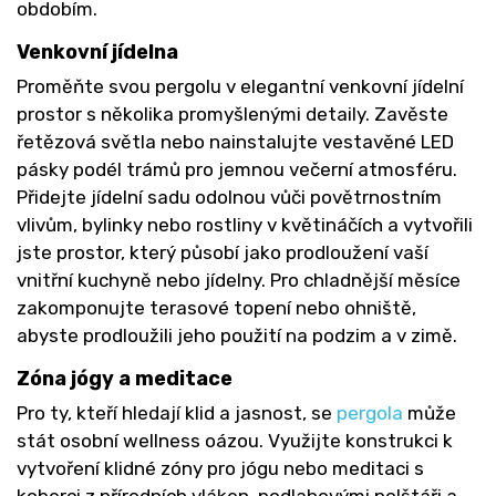
obdobím.
Venkovní jídelna
Proměňte svou pergolu v elegantní venkovní jídelní
prostor s několika promyšlenými detaily. Zavěste
řetězová světla nebo nainstalujte vestavěné LED
pásky podél trámů pro jemnou večerní atmosféru.
Přidejte jídelní sadu odolnou vůči povětrnostním
vlivům, bylinky nebo rostliny v květináčích a vytvořili
jste prostor, který působí jako prodloužení vaší
vnitřní kuchyně nebo jídelny. Pro chladnější měsíce
zakomponujte terasové topení nebo ohniště,
abyste prodloužili jeho použití na podzim a v zimě.
Zóna jógy a meditace
Pro ty, kteří hledají klid a jasnost, se
pergola
může
stát osobní wellness oázou. Využijte konstrukci k
vytvoření klidné zóny pro jógu nebo meditaci s