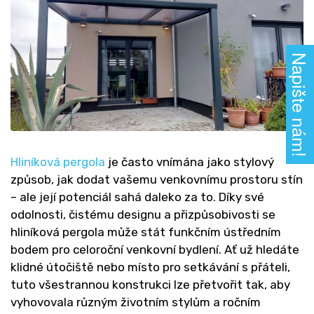
Napište nám!
Hliníková pergola
je často vnímána jako stylový
způsob, jak dodat vašemu venkovnímu prostoru stín
– ale její potenciál sahá daleko za to. Díky své
odolnosti, čistému designu a přizpůsobivosti se
hliníková pergola může stát funkčním ústředním
bodem pro celoroční venkovní bydlení. Ať už hledáte
klidné útočiště nebo místo pro setkávání s přáteli,
tuto všestrannou konstrukci lze přetvořit tak, aby
vyhovovala různým životním stylům a ročním