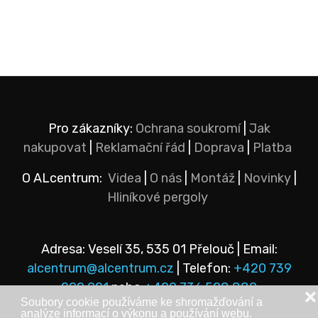
Pro zákazníky:
Ochrana soukromí
|
Jak
nakupovat
|
Reklamační řád
|
Doprava
|
Platba
O ALcentrum:
Videa
|
O nás
|
Montáž
|
Novinky
|
Hliníkové pergoly
Adresa: Veselí 35, 535 01 Přelouč | Email:
alcentrum@alcentrum.cz
| Telefon:
+420 739
292 921
nebo
+420 736 528 889
❌
Soubory cookie používáme ke shromažďování a
analýze informací o výkonu a používání webu.