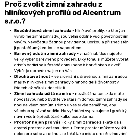
Proč zvolit zimní zahradu z
hliníkových profilů od Alcentrum
s.r.o.?
Bezúdržbová zimní zahrada
- hliníkové profily, ze kterých
vyrábíme zimní zahrady, jsou velmi odolné vůči povětrnostním
vlivům. Nevyžadují žádnou pravidelnou údržbu a při znečištění
jí postačí umýt vodou se saponátem.
Barevný odstín zimní zahrady
- v naší nabídce najdete
velký výběr barevného provedení. Díky tomu si můžete vybrat
odstín hodící se k fasádě domu nebo k barvě oken a dveří.
Výběr je opravdu na jen na Vás.
Dlouhá životnost
– ve srovnání s dřevěnou zimní zahradou
mají ty hliníkové zimní zahrady o mnoho delší životnost v
řádech až několik desetiletí.
Zimní zahrada ušitá na míru
- nezáleží na tom, zda máte
novostavbu nebo bydlíte ve starším domku, zimní zahrady se
hodí ke všem domům. Přímo u vás si vše zaměříme, aby
všechno správně sedělo. Na vyžádání vypracujeme i grafický
návrh včetně předběžné kalkulace zdarma.
Prostor nejen pro vás
- díky zimní zahradě získáte další
obytný prostor k vašemu domu. Tento prostor můžete využít
nejen pro sebe a rodinu, ale také jako místo pro přezimování