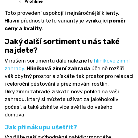
Profiline
Toto provedení uspokojí i nejnáročnější klienty.
Hlavní předností této varianty je vynikající
poměr
ceny a kvality
.
Jaký další sortiment u nás také
najdete?
V našem sortimentu dále naleznete
hliníkové zimní
zahrady
.
Hliníková zimní zahrada
účelně rozšíří
váš obytný prostor a získáte tak prostor pro relaxaci
i celoroční pěstování a přezimování rostlin.
Díky zimní zahradě získáte nový pohled na vaši
zahradu, který si můžete užívat za jakéhokoliv
počasí, a také získáte více světla do vašeho
domova.
Jak při nákupu ušetřit?
Využijte naší zvýhodněné nabídky montáže