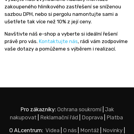
zakoupeného hliníkového zastřešení se sníženou
sazbou DPH, nebo si pergolu namontujte sami a
ušetřete tak více než 10% z její ceny.
Navštivte náš e-shop a vyberte si ideální řešení
právě pro vás.
Kontaktujte nás
, rádi vám zodpovíme
vaše dotazy a pomůžeme s výběrem i realizací.
Pro zákazníky:
Ochrana soukromí
|
Jak
nakupovat
|
Reklamační řád
|
Doprava
|
Platba
O ALcentrum:
Videa
|
O nás
|
Montáž
|
Novinky
|