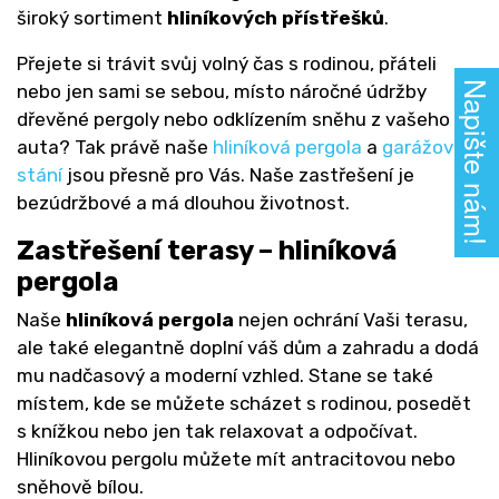
široký sortiment
hliníkových přístřešků
.
Přejete si trávit svůj volný čas s rodinou, přáteli
Napište nám!
nebo jen sami se sebou, místo náročné údržby
dřevěné pergoly nebo odklízením sněhu z vašeho
auta? Tak právě naše
hliníková pergola
a
garážové
stání
jsou přesně pro Vás. Naše zastřešení je
bezúdržbové a má dlouhou životnost.
Zastřešení terasy – hliníková
pergola
Naše
hliníková pergola
nejen ochrání Vaši terasu,
ale také elegantně doplní váš dům a zahradu a dodá
mu nadčasový a moderní vzhled. Stane se také
místem, kde se můžete scházet s rodinou, posedět
s knížkou nebo jen tak relaxovat a odpočívat.
Hliníkovou pergolu můžete mít antracitovou nebo
sněhově bílou.