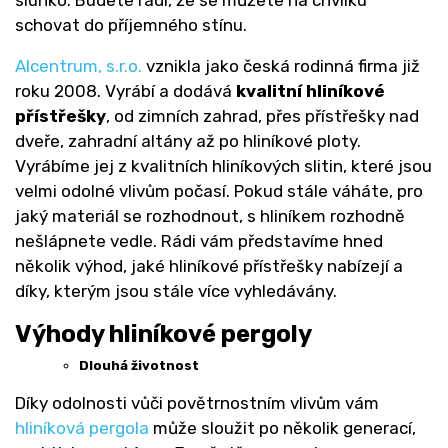
schovat do příjemného stínu.
Alcentrum, s.r.o.
vznikla jako česká rodinná firma již
roku 2008. Vyrábí a dodává
kvalitní hliníkové
přístřešky
, od zimních zahrad, přes přístřešky nad
dveře, zahradní altány až po hliníkové ploty.
Vyrábíme jej z kvalitních hliníkových slitin, které jsou
velmi odolné vlivům počasí. Pokud stále váháte, pro
jaký materiál se rozhodnout, s hliníkem rozhodně
nešlápnete vedle. Rádi vám představíme hned
několik výhod, jaké hliníkové přístřešky nabízejí a
díky, kterým jsou stále více vyhledávány.
Výhody hliníkové pergoly
Dlouhá životnost
Díky odolnosti vůči povětrnostním vlivům vám
hliníková pergola
může sloužit po několik generací,