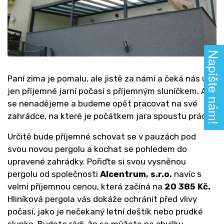
Napište nám!
Paní zima je pomalu, ale jistě za námi a čeká nás už
jen příjemné jarní počasí s příjemným sluníčkem. Ani
se nenadějeme a budeme opět pracovat na své
zahrádce, na které je počátkem jara spoustu práce.
Určitě bude příjemné schovat se v pauzách pod
svou novou pergolu a kochat se pohledem do
upravené zahrádky. Pořiďte si svou vysněnou
pergolu od společnosti
Alcentrum, s.r.o.
navíc s
velmi příjemnou cenou, která začíná na
20 385 Kč.
Hliníková pergola vás dokáže ochránit před vlivy
počasí, jako je nečekaný letní deštík nebo prudké
slunko. Budete rádi, že se můžete na chvilku