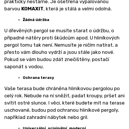
prakticky nestárne. Je ošetřena vypalovanou
barvou
KOMAXIT
, která je stálá a velmi odolná.
Žádná údržba
U dřevěných pergol se musíte starat o údržbu, o
případné nátěry proti škůdcům apod. U hliníkových
pergol tomu tak není. Nemusíte je ničím natírat, a
přesto vám dlouho vydrží a jsou stále jako nové.
Pokud se vám budou zdát znečištěny, postačí
saponát s vodou.
Ochrana terasy
Vaše terasa bude chráněna hliníkovou pergolou po
celý rok. Nebude na ní sněžit, padat kroupy, pršet ani
svítit ostré slunce. I věci, které budete mít na terase
uschované, budou pod ochranou hliníkové pergoly,
například zahradní nábytek nebo gril.
Universální, originální, moderní