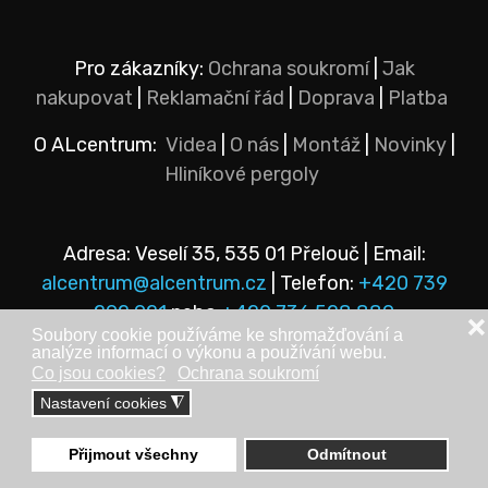
Pro zákazníky:
Ochrana soukromí
|
Jak
nakupovat
|
Reklamační řád
|
Doprava
|
Platba
O ALcentrum:
Videa
|
O nás
|
Montáž
|
Novinky
|
Hliníkové pergoly
Adresa: Veselí 35, 535 01 Přelouč | Email:
alcentrum@alcentrum.cz
| Telefon:
+420 739
292 921
nebo
+420 736 528 889
❌
Soubory cookie používáme ke shromažďování a
analýze informací o výkonu a používání webu.
Co jsou cookies?
Ochrana soukromí
Nastavení cookies
◮
© Copyright 2025 - ALcentrum s.r.o. Veškerá práva vyhrazena.
Tento web vytvořila
StaWEBnice
.
Přijmout všechny
Odmítnout